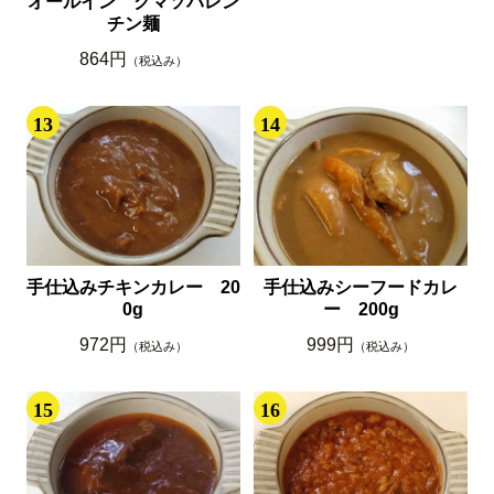
オールイン クマソバレン
チン麺
864円
（税込み）
13
14
手仕込みチキンカレー 20
手仕込みシーフードカレ
0g
ー 200g
972円
999円
（税込み）
（税込み）
15
16