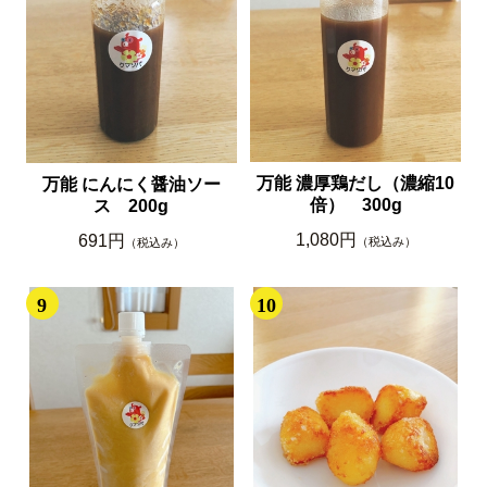
万能 濃厚鶏だし（濃縮10
万能 にんにく醤油ソー
倍） 300g
ス 200g
1,080円
691円
（税込み）
（税込み）
9
10