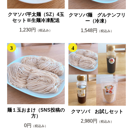
クマソバ平太麺（SZ）4玉
クマソバ麺 グルテンフリ
セット※生麺冷凍配送
ー（冷凍）
1,230円
1,548円
（税込み）
（税込み）
3
4
麺１玉おまけ（SNS投稿の
クマソバ お試しセット
方）
2,980円
（税込み）
0円
（税込み）